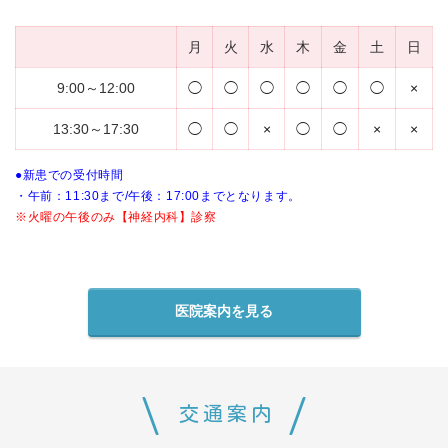
月
火
水
木
金
土
日
9:00～12:00
◯
◯
◯
◯
◯
◯
×
13:30～17:30
◯
◯
×
◯
◯
×
×
●新患での受付時間
・午前：11:30まで/午後：17:00までとなります。
※火曜の午後のみ【神経内科】診察
医院案内を見る
交通案内