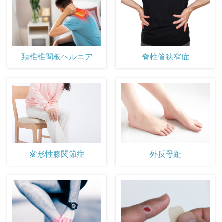
頚椎椎間板ヘルニア
脊柱管狭窄症
外反母趾
変形性膝関節症