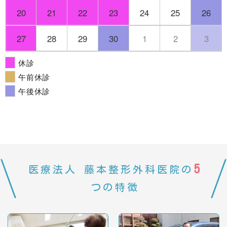
20
21
22
23
24
25
26
27
28
29
30
1
2
3
休診
午前休診
午後休診
5
医療法人 藤本整形外科医院の
つの特徴